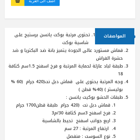
اضف الى العربة
تحتوى مرتبة بوكت يانسن برستيج على
المواصفات
شاسية بوكت
قماش مستورد عالى الجودة يتميز بانة ضد البكتريا و ضد
حشرة الفراش
طبقة لباد عازلة لحماية المرتبة و فرخ اسفنج 1.5سم كثافة
18
وجه المرتبة يحتوى على قماش دبل نت(420 جرام (60 %
بوليستر ) (40% قطن )
طبقات الحشو بوكيت يانسن :
قماش دبل نت (420 جرام طبقة قطن1700 جرام
فرخ اسفنج 3سم كثافة 30/م3
اربع جوانب اسفنج تحيط بالشاسية
ارتفاع المرتبة : 27 سم
نوع السوست : منفصل