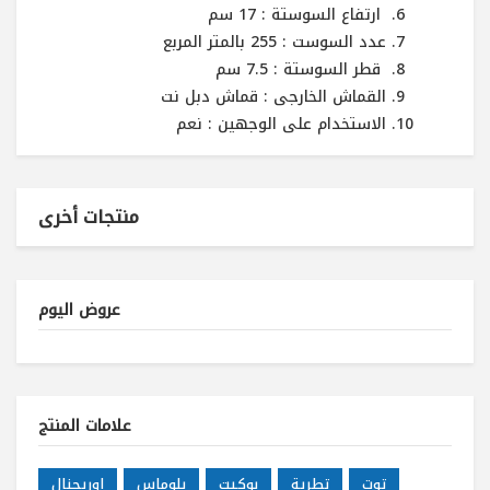
ارتفاع السوستة : 17 سم
عدد السوست : 255 بالمتر المربع
قطر السوستة : 7.5 سم
القماش الخارجى : قماش دبل نت
الاستخدام على الوجهين : نعم
منتجات أخرى
عروض اليوم
علامات المنتج
توت
تطرية
بوكيت
بلوماس
اوريجنال