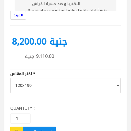
البكتريا و ضد حشرة الفراش
طبقة لباد عازلة لحماية المرتبة و فرخ اسفنج
المزيد
1.5سم كثافة 18
وجه المرتبة يحتوى على قماش دبل نت(420 جرام
(60 % بوليستر ) (40% قطن )
طبقات الحشو بوكيت يانسن :
8,200.00 جنية
قماش دبل نت (420 جرام طبقة قطن1700
جرام
9,110.00 جنية
فرخ اسفنج 3سم كثافة 30/م3
اربع جوانب اسفنج تحيط بالشاسية
ارتفاع المرتبة : 27 سم
*
اختر المقاس
نوع السوست : منفصل
ارتفاع السوستة : 17 سم
عدد السوست : 255 بالمتر المربع
قطر السوستة : 7.5 سم
القماش الخارجى : قماش دبل نت
QUANTITY :
الاستخدام على الوجهين : نعم