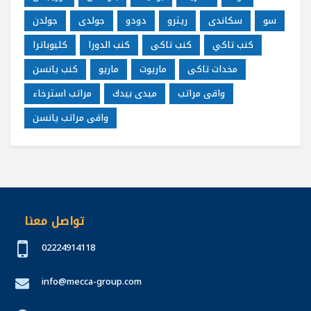
سو
سكاندى
ريترو
دودو
جولدى
جولدن
كنب تاكي
كنب تاكى
كنب الدورا
كليوباترا
مخدات تاكى
ماريوت
ماريو
كنب يانسن
واقى مراتب
ميدى بيدك
مراتب استرخاء
واقى مراتب يانسن
تواصل معنا
02224914118
info@mecca-group.com