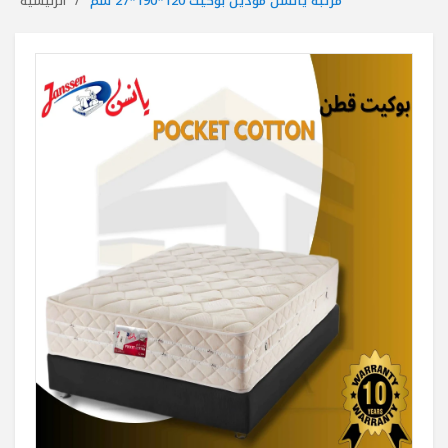
مرتبة يانسن موديل بوكيت 120*190*27 سم
الرئيسية