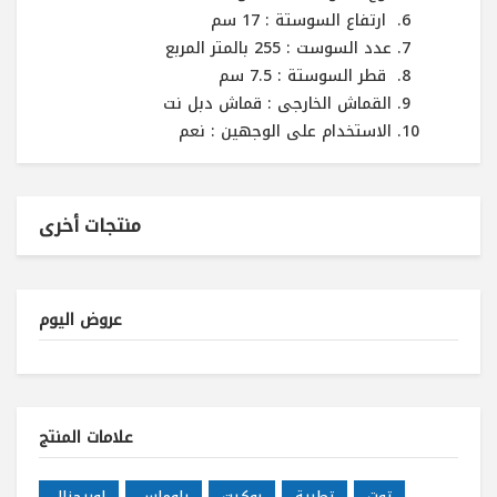
ارتفاع السوستة : 17 سم
عدد السوست : 255 بالمتر المربع
قطر السوستة : 7.5 سم
القماش الخارجى : قماش دبل نت
الاستخدام على الوجهين : نعم
منتجات أخرى
عروض اليوم
علامات المنتج
توت
تطرية
بوكيت
بلوماس
اوريجنال