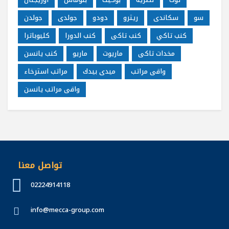
سو
سكاندى
ريترو
دودو
جولدى
جولدن
كنب تاكي
كنب تاكى
كنب الدورا
كليوباترا
مخدات تاكى
ماريوت
ماريو
كنب يانسن
واقى مراتب
ميدى بيدك
مراتب استرخاء
واقى مراتب يانسن
تواصل معنا
02224914118
info@mecca-group.com