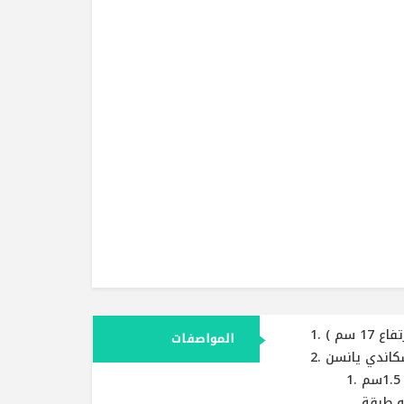
سم )
المواصفات
كاندي يانسن
قماش دبل نت(420 جرام (60 % بوليستر ) (15% فسكوز ) و فرخين اسفنج 1.5سم