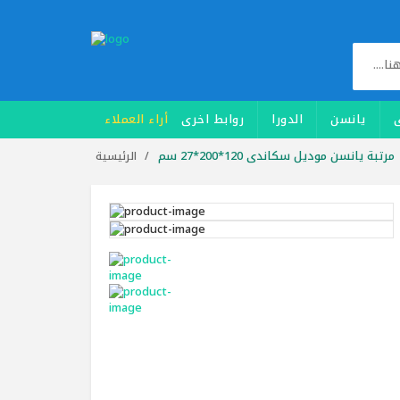
يانسن
الدورا
روابط اخرى
أراء العملاء
مرتبة يانسن موديل سكاندى 120*200*27 سم
الرئيسية