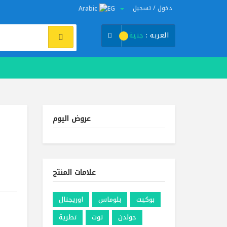
دخول / تسجيل
Arabic
العربه :
جنية
عروض اليوم
علامات المنتج
بوكيت
بلوماس
اوريجنال
جولدن
توت
تطرية