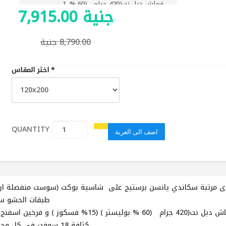
قماش دبل نت(420 جرام (60 %
7,915.00 جنية
بوليستر ) (15% فسكوز ) و فرخين
اسفنج 1.5سم كثافة 18 سوفت فى
كل وجه طبقة
8,790.00 جنية
3 سم اسفنج سوفت كثافة 30 من كل
وجه
*
اختر المقاس
اربع جوانب اسفنج المرفأ بالشاسية
ارتفاع المرتبة: 27 سم
نوع السوست: منفصل
ارتفاع السوستة: 17 سم
عدد السوست: 255 بالمتر المربع
QUANTITY :
قطر السوستة: 7.5 سم
اضف الى العربة
القماش الخارجي: قماش دبل نت
الاستخدام على الوجهين: نعم
ى مرتبة سكاندي يانسن برستيج على شاسية بوكت (سوست منفصلة ارتفاع 17 
طبقات الحشو س
كثافة 18 سوفت فى كل وجه طبقة