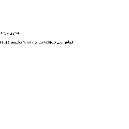
تحتوى مرتبة 
قماش دبل نت(420 جرام (60 % بوليستر ) (15% فسكوز ) و فرخين اسفنج 1.5سم كثافة 18 سوفت فى كل وجه طبقة