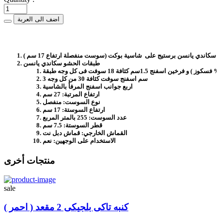
اضف الى العربة
سكاندي يانسن برستيج على شاسية بوكت (سوست منفصلة ارتفاع 17 سم )
طبقات الحشو سكاندي يانسن
3 سم اسفنج سوفت كثافة 30 من كل وجه
اربع جوانب اسفنج المرفأ بالشاسية
ارتفاع المرتبة: 27 سم
نوع السوست: منفصل
ارتفاع السوستة: 17 سم
عدد السوست: 255 بالمتر المربع
قطر السوستة: 7.5 سم
القماش الخارجي: قماش دبل نت
الاستخدام على الوجهين: نعم
منتجات أخرى
sale
كنبه تاكى بلجيكى 2 مقعد ( احمر )