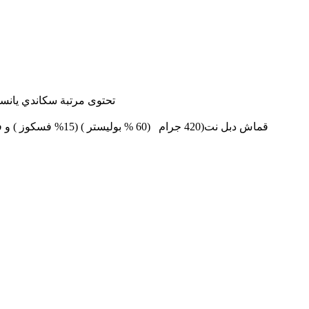
تحتوى مرتبة سكاندي يانسن 
قماش دبل نت(420 جرام (60 % بوليستر ) (15% فسكوز ) و فرخين اسفنج 1.5سم كثافة 18 سوفت فى كل وجه طبقة