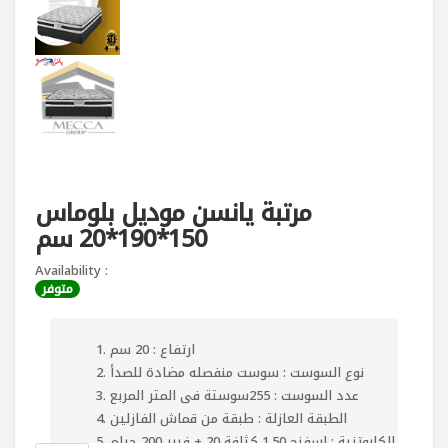
مرتبة يانسن موديل بلوماس
150*190*20 سم
Availability :
متوفر
ارتفاع : 20 سم
نوع السوست : سوست منفصله مضادة للصدأ
عدد السوست : 255سوستة فى المتر المربع
الطبقة العازلة : طبقة من قماش الفازلين
الكابوتنية : اسفنج 1.50 كثافة 20 + فيبر 200 جرام