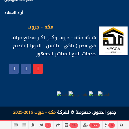
أراء العملاء
مكه - جروب
شركة مكه - جروب وكيل اكبر مصانع مراتب
فى مصر ( تاكى - يانسن - الدورا ) تقديم
خدمات البيع المباشر للجمهور
جميع الحقوق محفوظة © لشركة
مكه - جروب 2016-2025
7
30
677
0