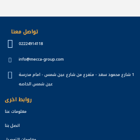
تواصل معنا
02224914118
info@mecca-group.com
1 شارع محمود سعد - متفرع من شارع عين شمس - امام مدرسة
عين شمس الخاصه
روابط اخرى
معلومات عنا
اتصل بنا
معلومات التوصيل