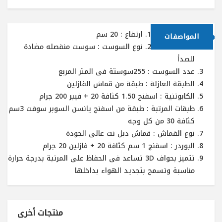
ارتفاع : 20 سم
المواصفات
نوع السوست : سوست منفصله مضادة
للصدأ
عدد السوست : 255سوستة فى المتر المربع
الطبقة العازلة : طبقة من قماش الفازلين
الكابوتنية : اسفنج 1.50 كثافة 20 + فيبر 200 جرام
طبقات المرتبة : طبقة من اسفنج يانسن السوبر سوفت 3سم
كثافة 30 من كل وجه
نوع القماش : قماش دبل نت عالى الجودة
البوردر : اسفنج 1 سم كثافة 20 + فازلين 20 جرام
تتميز بحواف 3D تساعد فى الحفاظ على المرتبة بدرجة حرارة
مناسبة وتسمح بتجديد الهواء بداخلها
منتجات أخرى