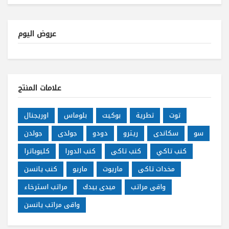
عروض اليوم
علامات المنتج
توت
تطرية
بوكيت
بلوماس
اوريجنال
سو
سكاندى
ريترو
دودو
جولدى
جولدن
كنب تاكي
كنب تاكى
كنب الدورا
كليوباترا
مخدات تاكى
ماريوت
ماريو
كنب يانسن
واقى مراتب
ميدى بيدك
مراتب استرخاء
واقى مراتب يانسن