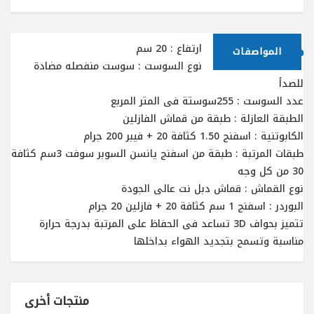
ارتفاع : 20 سم
المواصفات
نوع السوست : سوست منفصله مضادة
للصدأ
عدد السوست : 255سوستة فى المتر المربع
الطبقة العازلة : طبقة من قماش الفازلين
الكابوتنية : اسفنج 1.50 كثافة 20 + فيبر 200 جرام
طبقات المرتبة : طبقة من اسفنج يانسن السوبر سوفت 3سم كثافة
30 من كل وجه
نوع القماش : قماش دبل نت عالى الجودة
البوردر : اسفنج 1 سم كثافة 20 + فازلين 20 جرام
تتميز بحواف 3D تساعد فى الحفاظ على المرتبة بدرجة حرارة
مناسبة وتسمح بتجديد الهواء بداخلها
منتجات أخرى