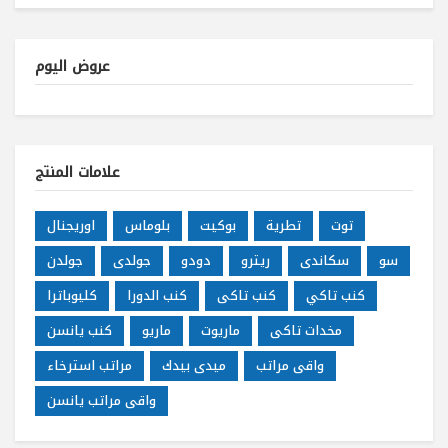
عروض اليوم
علامات المنتج
توت
تطرية
بوكيت
بلوماس
اوريجنال
سو
سكاندى
ريترو
دودو
جولدى
جولدن
كنب تاكي
كنب تاكى
كنب الدورا
كليوباترا
مخدات تاكى
ماريوت
ماريو
كنب يانسن
واقى مراتب
ميدى بيدك
مراتب استرخاء
واقى مراتب يانسن