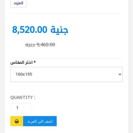
المزيد
طبقات المرتبة : طبقة من اسفنج يانسن السوبر سوفت
3سم كثافة 30 من كل وجه
نوع القماش : قماش دبل نت عالى الجودة
البوردر : اسفنج 1 سم كثافة 20 + فازلين 20 جرام
8,520.00 جنية
تتميز بحواف 3D تساعد فى الحفاظ على المرتبة بدرجة
حرارة مناسبة وتسمح بتجديد الهواء بداخلها
9,460.00 جنية
*
اختر المقاس
QUANTITY :
اضف الى العربة