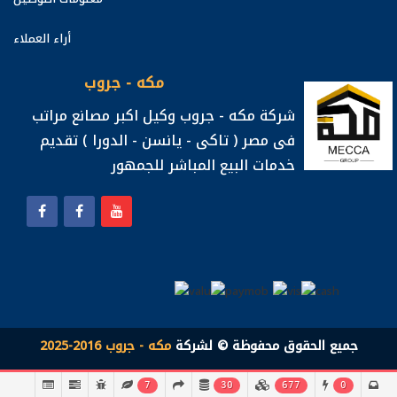
أراء العملاء
مكه - جروب
شركة مكه - جروب وكيل اكبر مصانع مراتب
فى مصر ( تاكى - يانسن - الدورا ) تقديم
خدمات البيع المباشر للجمهور
جميع الحقوق محفوظة © لشركة
مكه - جروب 2016-2025
7
30
677
0