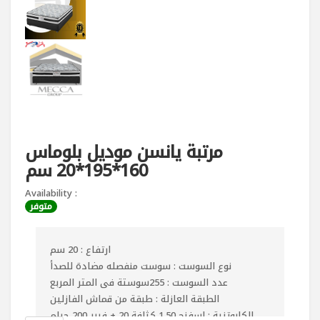
مرتبة يانسن موديل بلوماس
160*195*20 سم
Availability :
متوفر
ارتفاع : 20 سم
نوع السوست : سوست منفصله مضادة للصدأ
عدد السوست : 255سوستة فى المتر المربع
الطبقة العازلة : طبقة من قماش الفازلين
الكابوتنية : اسفنج 1.50 كثافة 20 + فيبر 200 جرام