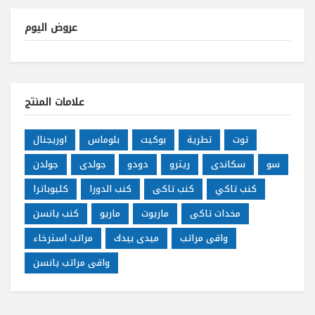
عروض اليوم
علامات المنتج
توت
تطرية
بوكيت
بلوماس
اوريجنال
سو
سكاندى
ريترو
دودو
جولدى
جولدن
كنب تاكي
كنب تاكى
كنب الدورا
كليوباترا
مخدات تاكى
ماريوت
ماريو
كنب يانسن
واقى مراتب
ميدى بيدك
مراتب استرخاء
واقى مراتب يانسن