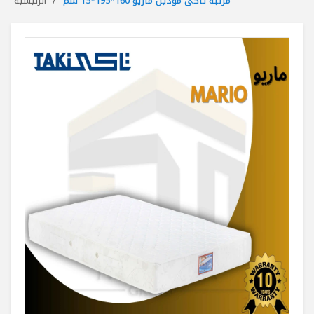
مرتبة تاكى موديل ماريو 160*195*15 سم
الرئيسية