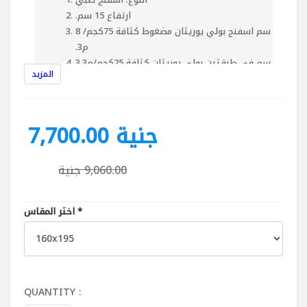
ارتفاع 15 سم‏.‏
8 سم اسفنج بولي يوريثان مضغوط كثافة 75كجم/
م3‏.‏
3سم في طبقتين بولي يوريثان كثافة 25كجم/م3‏.‏
المزيد
كسوة قماش بأسفنج 10مم‏.‏
تقفيل المرتبة بشريط 4 سم TBH
4يدات و4 فتحات تهوية
7,700.00 جنية
9,060.00 جنية
*
اختر المقاس
QUANTITY :