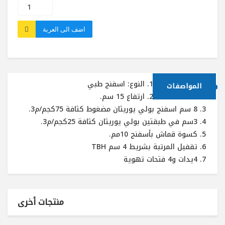
اضف الى العربة
النوع:‏ اسفنج طبي
المواصفات
ارتفاع 15 سم‏.‏
8 سم اسفنج بولي يوريثان مضغوط كثافة 75كجم/م3‏.‏
3سم في طبقتين بولي يوريثان كثافة 25كجم/م3‏.‏
كسوة قماش بأسفنج 10مم‏.‏
تقفيل المرتبة بشريط 4 سم TBH
4يدات و4 فتحات تهوية
منتجات أخرى