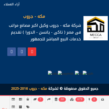
أراء العملاء
مكه - جروب
شركة مكه - جروب وكيل اكبر مصانع مراتب
فى مصر ( تاكى - يانسن - الدورا ) تقديم
خدمات البيع المباشر للجمهور
جميع الحقوق محفوظة © لشركة
مكه - جروب 2016-2025
7
30
679
0