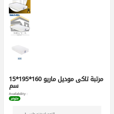
مرتبة تاكى موديل ماريو 160*195*15
سم
Availability :
متوفر
النوع:‏ اسفنج طبي