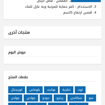
القماش : قطن ابيض
الاستخدام : كفر حماية للمرتبة وبه عازل للماء
اقصى ارتفاع 25سم
منتجات أخرى
عروض اليوم
علامات المنتج
توت
تطرية
بوكيت
بلوماس
اوريجنال
سو
سكاندى
ريترو
دودو
جولدى
جولدن