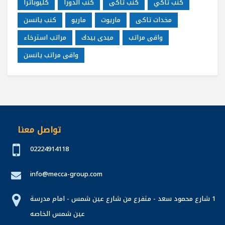
كنب تاكي
كنب تاكى
كنب الدورا
كليوباترا
مخدات تاكى
ماريوت
ماريو
كنب يانسن
واقى مراتب
ميدى بيدك
مراتب استرخاء
واقى مراتب يانسن
تواصل معنا
02224914118
info@mecca-group.com
1 شارع محمود سعد - متفرع من شارع عين شمس - امام مدرسة
عين شمس الخاصه