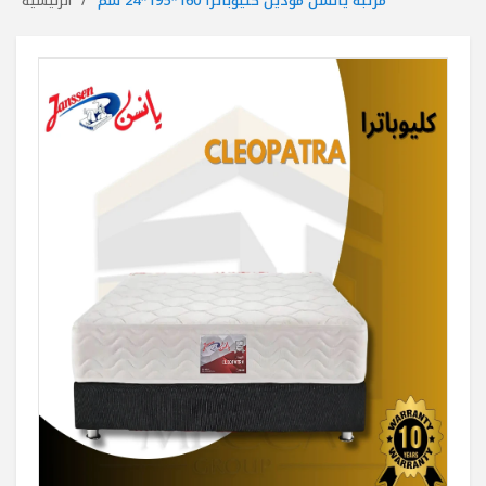
مرتبة يانسن موديل كليوباترا 160*195*24 سم
الرئيسية