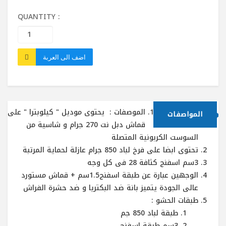
اسفنج
QUANTITY :
الاستخدام على الوجهين : نعم
اضف الى العربة
الموصفات : يحتوى موديل " كيلوبترا " على
المواصفات
قماش دبل نت 270 جرام و شاسية من
السوست الكربونية المتصلة
تحتوى ابضا على فرخ لباد 850 جرام عازلة لحماية المرتبة
3سم اسفنج كثافة 28 فى كل وجه
الوجهين عبارة عن طبقة اسفنج1.5سم + قماش مستورد
عالى الجودة يتميز بانة ضد البكتريا و ضد حشرة الفراش
طبقات الحشو :
طبقة لباد 850 جم
3سم طبقة اسفنج