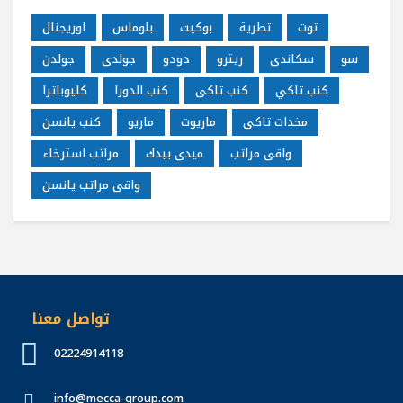
توت
تطرية
بوكيت
بلوماس
اوريجنال
سو
سكاندى
ريترو
دودو
جولدى
جولدن
كنب تاكي
كنب تاكى
كنب الدورا
كليوباترا
مخدات تاكى
ماريوت
ماريو
كنب يانسن
واقى مراتب
ميدى بيدك
مراتب استرخاء
واقى مراتب يانسن
تواصل معنا
02224914118
info@mecca-group.com